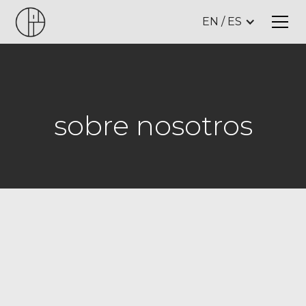
EN / ES
sobre nosotros
d
e
s
i
g
n
i
t
s
t
u
d
i
o
,
a
h
i
g
h
-
e
n
d